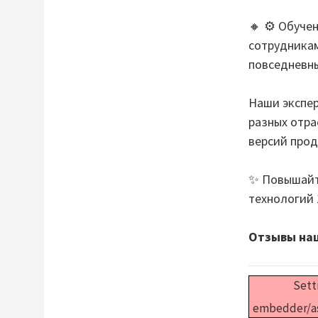
🔸 ⚙️ Обуче
сотрудникам
повседневны
Наши экспер
разных отра
версий прод
✨ Повышайт
технологий 
Отзывы наш
Setti
embedder/ass