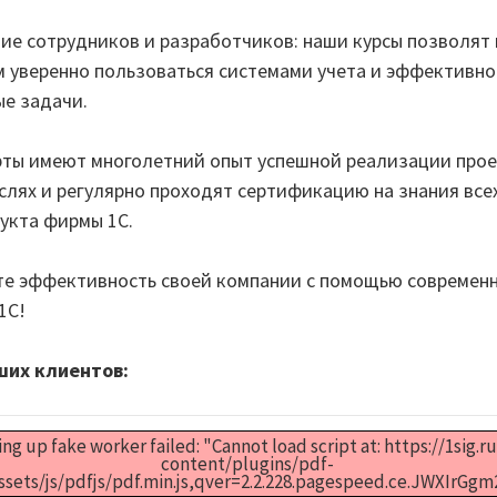
ние сотрудников и разработчиков: наши курсы позволят
 уверенно пользоваться системами учета и эффективно
е задачи.
ты имеют многолетний опыт успешной реализации прое
слях и регулярно проходят сертификацию на знания все
укта фирмы 1С.
е эффективность своей компании с помощью современ
1С!
их клиентов:
ng up fake worker failed: "Cannot load script at: https://1sig.r
content/plugins/pdf-
ets/js/pdfjs/pdf.min.js,qver=2.2.228.pagespeed.ce.JWXIrGgm2