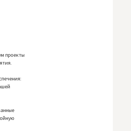
ем проекты
ятия.
спечения:
ашей
ванные
бойную