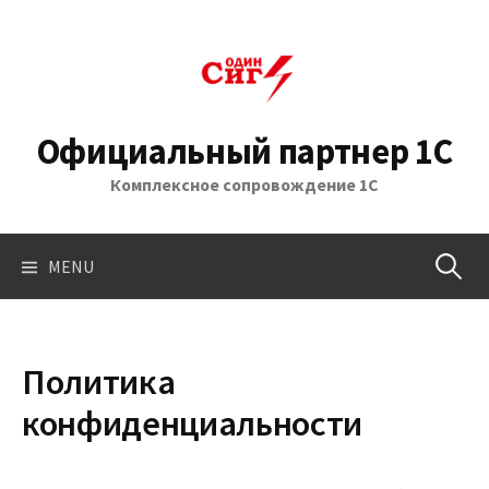
Skip
to
content
Официальный партнер 1С
Комплексное сопровождение 1С
Найти:
MENU
Политика
конфиденциальности