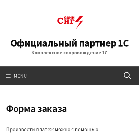
Skip
to
content
Официальный партнер 1С
Комплексное сопровождение 1С
Найти:
MENU
Форма заказа
Произвести платеж можно с помощью